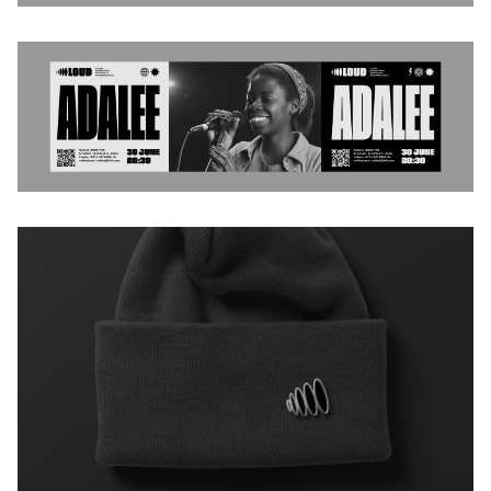
Facebook
Vkontakte
Instagram
YouTube
Vimeo
Behance